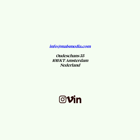
info@malsmedia.com
Oudeschans 35
1011 KT Amsterdam
Nederland