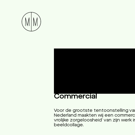
De oase van M
Stedelijk Museum 
Commercial
Voor de grootste tentoonstelling van
Nederland maakten wij een commercia
vrolijke zorgeloosheid’ van zijn werk
beeldcollage.