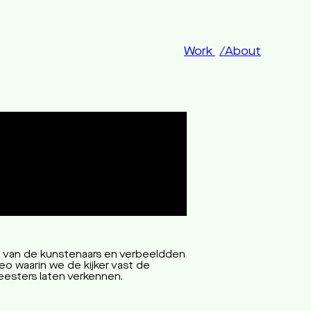
Work
About
n van de kunstenaars en verbeeldden
o waarin we de kijker vast de
eesters laten verkennen.