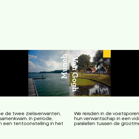
ogh
oe de twee zielsverwanten,
We reisden in de voetspore
samenkwam. In periode,
hun verwantschap in een vide
in een tentoonstelling in het
paralellen tussen de grootm